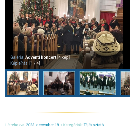
Galéria:
Adventi koncert
[4 kép]
Képleírás:
[1 / 4]
Létrehozva:
2023. december 18.
» Kategóriák:
Tájékoztató