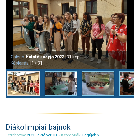
Galéria:
Kutatók napja 2023
[31 kép]
Képleírás:
[1 / 31]
Diákolimpiai bajnok
Létrehozva:
2023. október 18.
» Kategóriák:
Legújabb