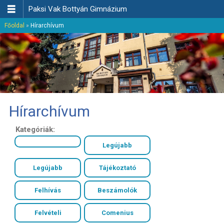

Paksi Vak Bottyán Gimnázium
Főoldal
»
Hírarchívum
Hírarchívum
Kategóriák:
Legújabb
Legújabb
Tájékoztató
Felhívás
Beszámolók
Felvételi
Comenius