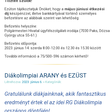
Tisztelt Szülők!
Ezúton tájékoztatjuk Önöket, hogy a
május-júniusi étkezési
díj
készpénzzel, illetve bankkártyával történő személyes
befizetésre az alábbiak szerint van lehetőség:
Befizetés helyszíne:
Polgármesteri Hivatal ügyfélszolgálati irodája (7030 Paks, Dózsa
György utca 55-61.)
Befizetés időpontja:
2023. június 14. szerda 8.00-12.00 és 12.30 és 15.30 között
További információ a 75/500-596 számon kérhető!
Diákolimpiai ARANY és EZÜST
Létrehozva:
2023. június 6.
» Kategóriák:
Gratulálunk diákjainknak, akik fantasztikus
eredményt értek el az idei RG Diákolimpia
országos döntőjén!