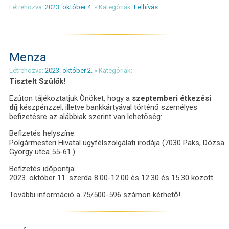
Létrehozva:
2023. október 4.
» Kategóriák:
Felhívás
Menza
Létrehozva:
2023. október 2.
» Kategóriák:
Tisztelt Szülők!
Ezúton tájékoztatjuk Önöket, hogy a
szeptemberi étkezési
díj
készpénzzel, illetve bankkártyával történő személyes
befizetésre az alábbiak szerint van lehetőség:
Befizetés helyszíne:
Polgármesteri Hivatal ügyfélszolgálati irodája (7030 Paks, Dózsa
György utca 55-61.)
Befizetés időpontja:
2023. október 11. szerda 8.00-12.00 és 12.30 és 15.30 között
További információ a 75/500-596 számon kérhető!