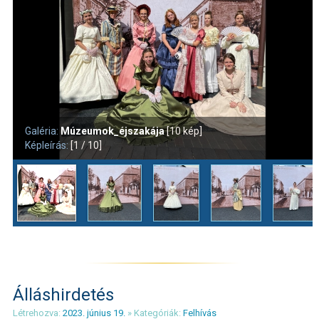
Galéria:
Múzeumok_éjszakája
[10 kép]
Képleírás:
[1 / 10]
Álláshirdetés
Létrehozva:
2023. június 19.
» Kategóriák:
Felhívás