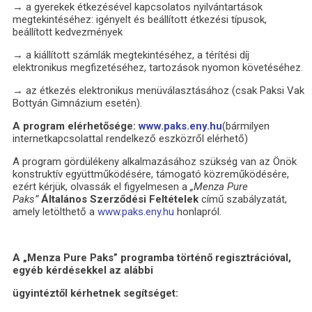
→ a gyerekek étkezésével kapcsolatos nyilvántartások
megtekintéséhez: igényelt és beállított étkezési típusok,
beállított kedvezmények
→ a kiállított számlák megtekintéséhez, a térítési díj
elektronikus megfizetéséhez, tartozások nyomon követéséhez.
→ az étkezés elektronikus menüválasztásához (csak Paksi Vak
Bottyán Gimnázium esetén).
A program elérhetősége:
www.paks.eny.hu
(bármilyen
internetkapcsolattal rendelkező eszközről elérhető)
A program gördülékeny alkalmazásához szükség van az Önök
konstruktív együttműködésére, támogató közreműködésére,
ezért kérjük, olvassák el figyelmesen a
„Menza Pure
Paks”
Általános Szerződési Feltételek
című szabályzatát,
amely letölthető a
www.paks.eny.hu
honlapról.
A „Menza Pure Paks” programba történő regisztrációval,
egyéb kérdésekkel az alábbi
ügyintéztől kérhetnek segítséget: