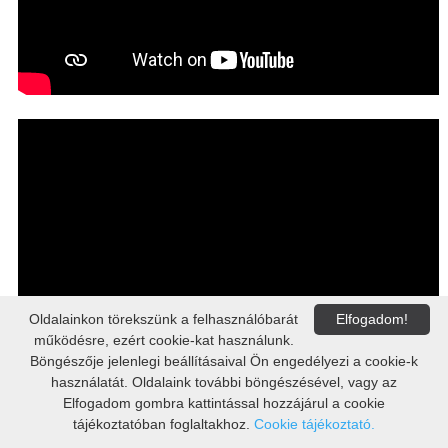
Oldalainkon törekszünk a felhasználóbarát
Elfogadom!
működésre, ezért cookie-kat használunk.
Böngészője jelenlegi beállításaival Ön engedélyezi a cookie-k
használatát. Oldalaink további böngészésével, vagy az
Elfogadom gombra kattintással hozzájárul a cookie
tájékoztatóban foglaltakhoz.
Cookie tájékoztató.
Beiratkozás