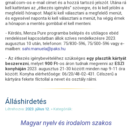
gmail.com-os e-mail címet és a hozzá tartozó jelszót. Utána rá
kell kattintani az „étkezés igénylés” szövegre, és ki kell jelölni a
megfelelő hónapot. Majd ki kell választani a megfelelő menüt,
és egyesével naponta ki kell választani a menüt, ha végig érnek
a hónapon a mentés gombbal el kell menteni.
- Kérdés, Menza Pure programba belépés és utólagos ebéd
rendeléssel kapcsolatban állok szíves rendelkezésre 2023.
augusztus 10 után, telefonon: 75/830-596, 75/500-596 vagy e-
mailben:
sahi.manuela@paks.hu
- Az étkezés igénybevételéhez szükséges
egy plasztik kártyát
beszerezni
, melyet
900 Ft
-os áron tudnak megvenni az
ESZI
konyháján
2023. augusztus 21-30 között minden nap 9-11 óra
között. Konyha elérhetősége: 06/20/48-02-431. Célszerű a
kártyára fekete filctollal a nevet és osztály ráírni.
Álláshirdetés
Létrehozva:
2023. július 12.
» Kategóriák:
Magyar nyelv és irodalom szakos