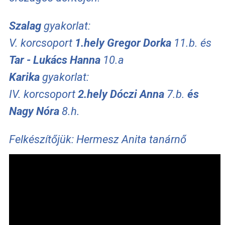
Szalag
gyakorlat:
V. korcsoport
1.hely
Gregor Dorka
11.b. és
Tar - Lukács Hanna
10.a
Karika
gyakorlat:
IV. korcsoport
2.hely Dóczi Anna
7.b.
és
Nagy Nóra
8.h.
Felkészítőjük: Hermesz Anita tanárnő