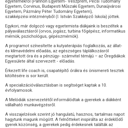
egyetemekről (Pannon Egyetem- Veszprém, Pécsi Tudomány
Egyetem, Corvinus, Budapesti Műszaki Egyetem, Dunaújvárosi
Egyetem, Pázmány Péter Tudomány Egyetem),
szakképzési intézményből (I. István Szakképző Iskola) jöttek.
Egykori, már dolgozó vagy egyetemista diákjaink is beszéltek a
pályaválasztásról (orvos, jogász, turbina főgépész, informatikus
mérnök, pszichológus, gépészmérnök).
A programot színesítette a kutyaterápiás foglalkozás, az állat-
és klímavédelmi előadás, az egészséges táplálkozásról
megtartott óra és a pénzügy- számvitel témájú – az Öregdiákok
Egyesülete által szervezett - előadás.
Érkezett life coach is, csapatépítő órákra és önismereti tesztek
kitöltésére is sor került.
A specializációválasztásban is segítséget kaptak a 10.
évfolyamosok.
A Melódiák szervezetétől informálódtak a gyerekek a diákként
vállalható munkavégzésről.
A visszajelzések szerint jó hangulatú, hasznos, tartalmas napot
hagytunk magunk mögött. A felnőtteket inspirálta az érdeklődő
gyerek közönség, a gyerekek pedig érdekesnek találták az