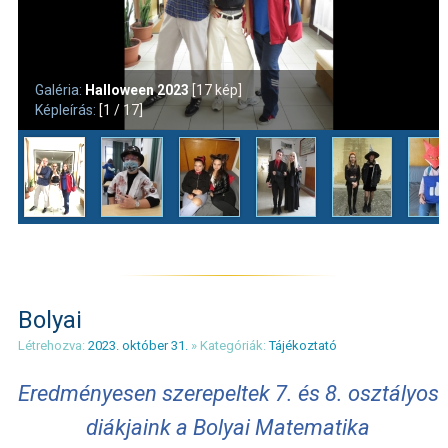
Galéria:
Halloween 2023
[17 kép]
Képleírás:
[1 / 17]
Bolyai
Létrehozva:
2023. október 31.
» Kategóriák:
Tájékoztató
Eredményesen szerepeltek 7. és 8. osztályos
diákjaink a Bolyai Matematika