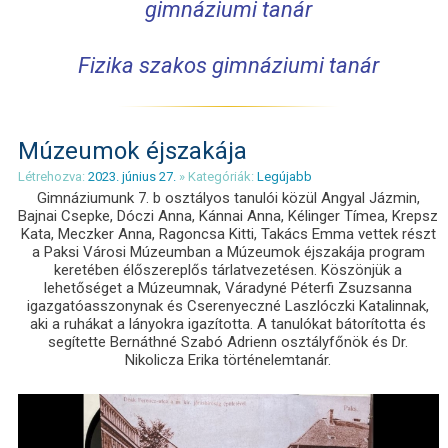
gimnáziumi tanár
Fizika szakos gimnáziumi tanár
Múzeumok éjszakája
Létrehozva:
2023. június 27.
» Kategóriák:
Legújabb
Gimnáziumunk 7. b osztályos tanulói közül Angyal Jázmin,
Bajnai Csepke, Dóczi Anna, Kánnai Anna, Kélinger Tímea, Krepsz
Kata, Meczker Anna, Ragoncsa Kitti, Takács Emma vettek részt
a Paksi Városi Múzeumban a Múzeumok éjszakája program
keretében élőszereplős tárlatvezetésen. Köszönjük a
lehetőséget a Múzeumnak, Váradyné Péterfi Zsuzsanna
igazgatóasszonynak és Cserenyeczné Laszlóczki Katalinnak,
aki a ruhákat a lányokra igazította. A tanulókat bátorította és
segítette Bernáthné Szabó Adrienn osztályfőnök és Dr.
Nikolicza Erika történelemtanár.