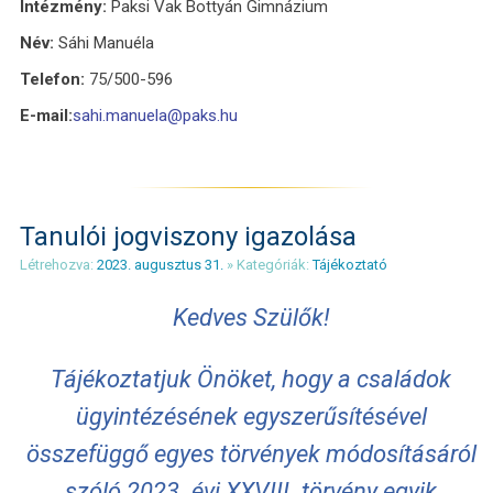
Intézmény:
Paksi Vak Bottyán Gimnázium
Név:
Sáhi Manuéla
Telefon:
75/500-596
E-mail:
sahi.manuela@paks.hu
Tanulói jogviszony igazolása
Létrehozva:
2023. augusztus 31.
» Kategóriák:
Tájékoztató
Kedves Szülők!
Tájékoztatjuk Önöket, hogy a családok
ügyintézésének egyszerűsítésével
összefüggő egyes törvények módosításáról
szóló 2023. évi XXVIII. törvény egyik