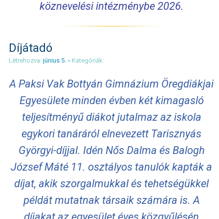
köznevelési intézménybe 2026.
Díjátadó
Létrehozva:
június 5.
» Kategóriák:
A Paksi Vak Bottyán Gimnázium Öregdiákjai
Egyesülete minden évben két kimagasló
teljesítményű diákot jutalmaz az iskola
egykori tanáráról elnevezett Tarisznyás
Györgyi-díjjal. Idén Nős Dalma és Balogh
József Máté 11. osztályos tanulók kapták a
díjat, akik szorgalmukkal és tehetségükkel
példát mutatnak társaik számára is. A
díjakat az egyesület éves közgyűlésén