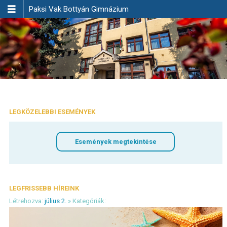

Paksi Vak Bottyán Gimnázium
LEGKÖZELEBBI ESEMÉNYEK
Események megtekintése
LEGFRISSEBB HÍREINK
Létrehozva:
július 2.
» Kategóriák: