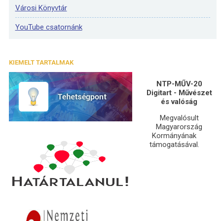
Városi Könyvtár
YouTube csatornánk
KIEMELT TARTALMAK
NTP-MŰV-20
Digitart - Művészet
és valóság
Megvalósult
Magyarország
Kormányának
támogatásával.