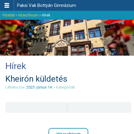

Paksi Vak Bottyán Gimnázium
Főoldal
»
Hírarchívum
»
Hírek
Hírek
Kheirón küldetés
Létrehozva:
2023. június 14.
» Kategóriák:
Hírarchívum