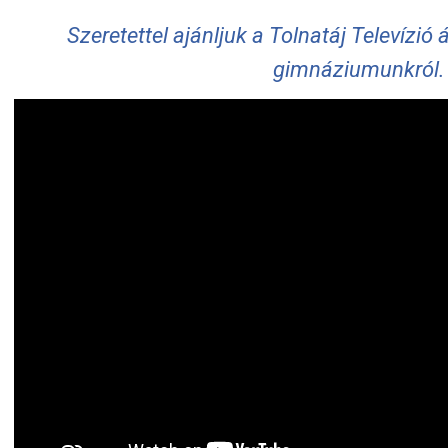
Szeretettel ajánljuk a Tolnatáj Televízió á
gimnáziumunkról.