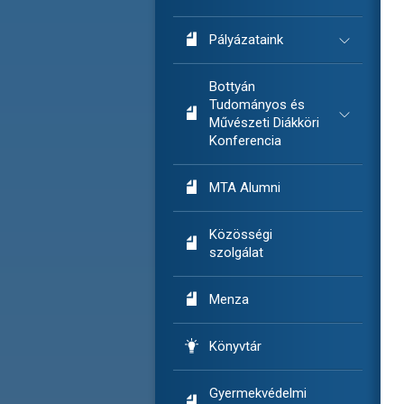

Pályázataink
Bottyán
Tudományos és

Művészeti Diákköri
Konferencia

MTA Alumni
Közösségi

szolgálat

Menza

Könyvtár
Gyermekvédelmi
