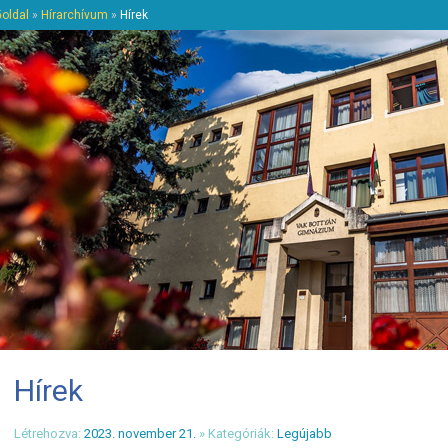
őoldal
»
Hírarchívum
»
Hírek
Hírek
Létrehozva:
2023. november 21.
» Kategóriák:
Legújabb