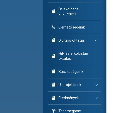
Beiskolázás

2026/2027

Elérhetőségeink

Digitális oktatás
Hit- és erkölcstan

oktatás

Büszkeségeink

Új projektjeink

Eredmények

Tehetségpont