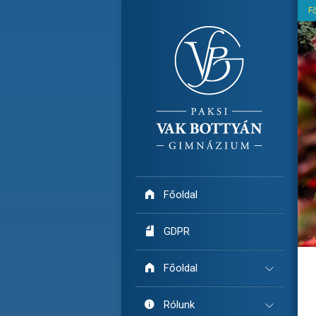
F

Főoldal

GDPR

Főoldal

Rólunk