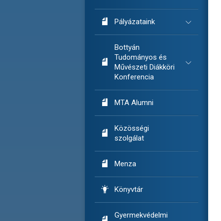

Pályázataink
Bottyán
Tudományos és

Művészeti Diákköri
Konferencia

MTA Alumni
Közösségi

szolgálat

Menza

Könyvtár
Gyermekvédelmi
