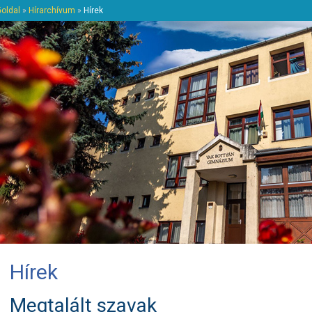
őoldal
»
Hírarchívum
»
Hírek
Hírek
Megtalált szavak