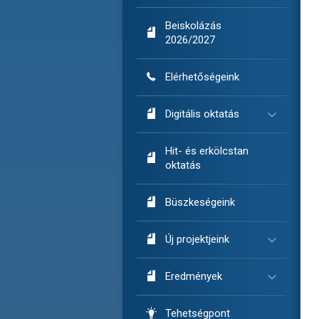
Beiskolázás

2026/2027

Elérhetőségeink

Digitális oktatás
Hit- és erkölcstan

oktatás

Büszkeségeink

Új projektjeink

Eredmények

Tehetségpont