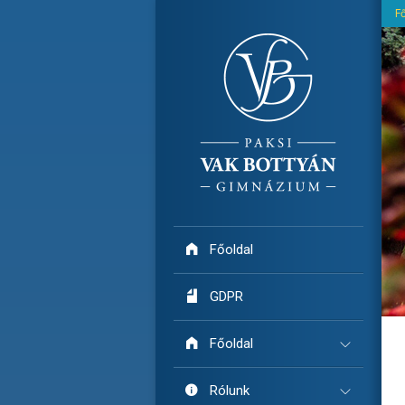
F

Főoldal

GDPR

Főoldal

Rólunk