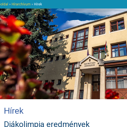
őoldal
»
Hírarchívum
»
Hírek
Hírek
Diákolimpia eredmények