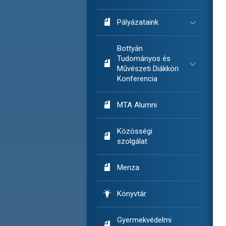

Pályázataink
Bottyán
Tudományos és

Művészeti Diákköri
Konferencia

MTA Alumni
Közösségi

szolgálat

Menza

Könyvtár
Gyermekvédelmi
