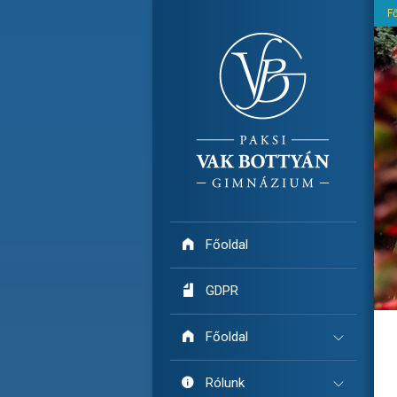
F

Főoldal

GDPR

Főoldal

Rólunk