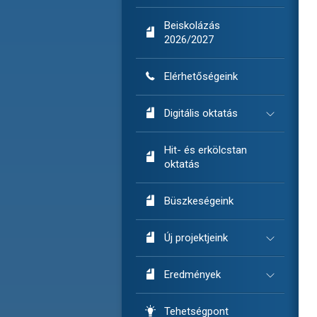
Beiskolázás

2026/2027

Elérhetőségeink

Digitális oktatás
Hit- és erkölcstan

oktatás

Büszkeségeink

Új projektjeink

Eredmények

Tehetségpont