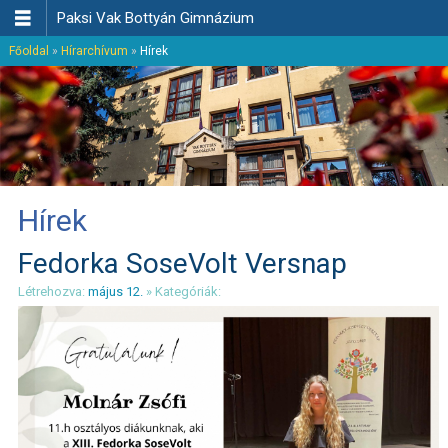

Paksi Vak Bottyán Gimnázium
Főoldal
»
Hírarchívum
»
Hírek
Hírek
Fedorka SoseVolt Versnap
Létrehozva:
május 12.
» Kategóriák: