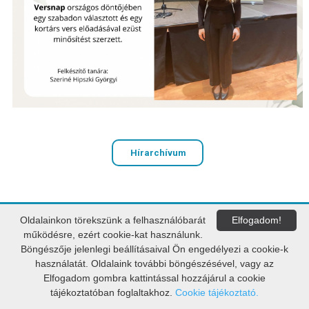
Hírarchívum
PAKSI VAK BOTTYÁN GIMNÁZIUM
Oldalainkon törekszünk a felhasználóbarát
Elfogadom!
OM: 036391
működésre, ezért cookie-kat használunk.
7030 Paks, Dózsa György út 103.
Böngészője jelenlegi beállításaival Ön engedélyezi a cookie-k
használatát. Oldalaink további böngészésével, vagy az
E-mail:
vbgimi@vbg.hu
Elfogadom gombra kattintással hozzájárul a cookie
A weblap készítője:
Govern-Soft Kft.
tájékoztatóban foglaltakhoz.
Cookie tájékoztató.