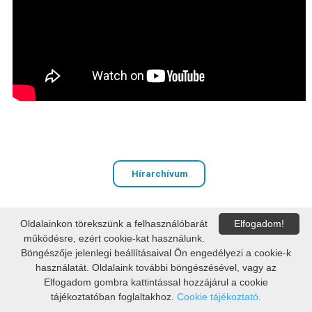
Hírarchívum
Oldalainkon törekszünk a felhasználóbarát
Elfogadom!
PAKSI VAK BOTTYÁN GIMNÁZIUM
működésre, ezért cookie-kat használunk.
OM: 036391
Böngészője jelenlegi beállításaival Ön engedélyezi a cookie-k
használatát. Oldalaink további böngészésével, vagy az
7030 Paks, Dózsa György út 103.
Elfogadom gombra kattintással hozzájárul a cookie
E-mail:
vbgimi@vbg.hu
tájékoztatóban foglaltakhoz.
Cookie tájékoztató.
A weblap készítője:
Govern-Soft Kft.