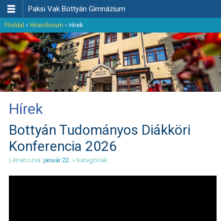

Paksi Vak Bottyán Gimnázium
Főoldal
»
Hírarchívum
»
Hírek
Hírek
Bottyán Tudományos Diákköri
Konferencia 2026
Létrehozva:
január 22.
» Kategóriák: