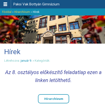

Paksi Vak Bottyán Gimnázium
Főoldal
»
Hírarchívum
»
Hírek
Hírek
Létrehozva:
január 9.
» Kategóriák:
Az 8. osztályos előkészítő feladatlap ezen a
linken letölthető.
Hírarchívum