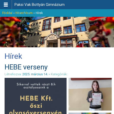

Paksi Vak Bottyán Gimnázium
Főoldal
»
Hírarchívum
»
Hírek
Hírek
HEBE verseny
Létrehozva:
2025. március 14.
» Kategóriák: