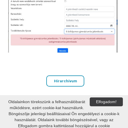
Hírarchívum
Oldalainkon törekszünk a felhasználóbarát
Elfogadom!
PAKSI VAK BOTTYÁN GIMNÁZIUM
működésre, ezért cookie-kat használunk.
OM: 036391
Böngészője jelenlegi beállításaival Ön engedélyezi a cookie-k
használatát. Oldalaink további böngészésével, vagy az
7030 Paks, Dózsa György út 103.
Elfogadom gombra kattintással hozzájárul a cookie
E-mail:
vbgimi@vbg.hu