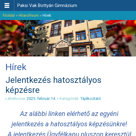

Paksi Vak Bottyán Gimnázium
Főoldal
»
Hírarchívum
»
Hírek
Hírek
Jelentkezés hatosztályos
képzésre
Létrehozva:
2025. február 14.
» Kategóriák:
Tájékoztató
Az alábbi linken elérhető az egyéni
jelentkezés a hatosztályos képzésünkre!
A jelentkezés Ügyfélkapu pluszon keresztül