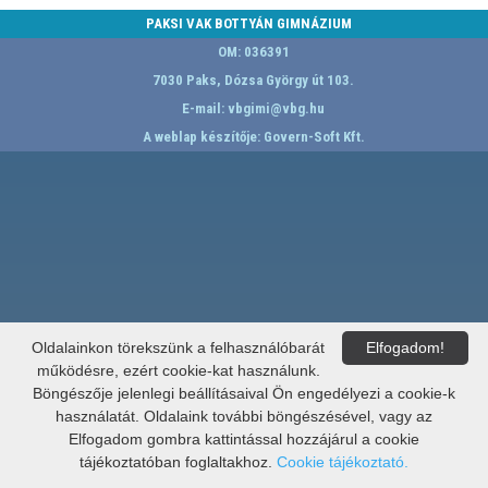
PAKSI VAK BOTTYÁN GIMNÁZIUM
OM: 036391
7030 Paks, Dózsa György út 103.
E-mail:
vbgimi@vbg.hu
A weblap készítője:
Govern-Soft Kft.
Oldalainkon törekszünk a felhasználóbarát
Elfogadom!
működésre, ezért cookie-kat használunk.
Böngészője jelenlegi beállításaival Ön engedélyezi a cookie-k
használatát. Oldalaink további böngészésével, vagy az
Elfogadom gombra kattintással hozzájárul a cookie
tájékoztatóban foglaltakhoz.
Cookie tájékoztató.