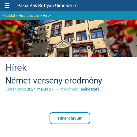

Paksi Vak Bottyán Gimnázium
Főoldal
»
Hírarchívum
»
Hírek
Hírek
Német verseny eredmény
Létrehozva:
2024. május 27.
» Kategóriák:
Tájékoztató
Hírarchívum