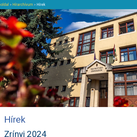
őoldal
»
Hírarchívum
»
Hírek
Hírek
Zrínyi 2024