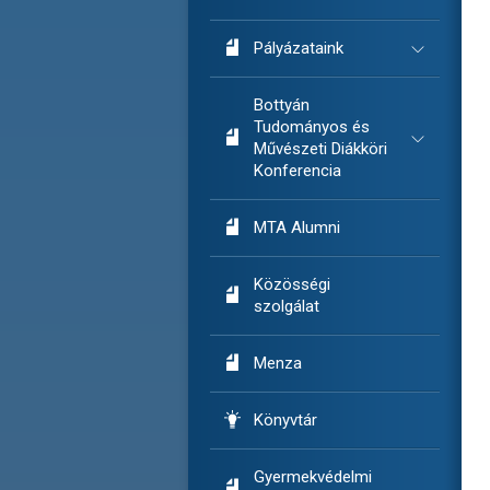

Pályázataink
Bottyán
Tudományos és

Művészeti Diákköri
Konferencia

MTA Alumni
Közösségi

szolgálat

Menza

Könyvtár
Gyermekvédelmi
