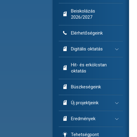
Beiskolázás

2026/2027

Elérhetőségeink

Digitális oktatás
Hit- és erkölcstan

oktatás

Büszkeségeink

Új projektjeink

Eredmények

Tehetségpont