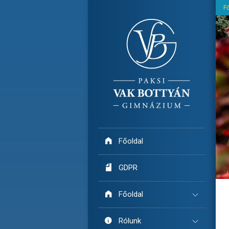
F

Főoldal

GDPR

Főoldal

Rólunk