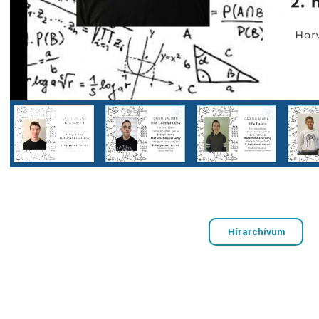
Zrínyi megyei eredmények_2024
[7 kép]
[1 / 7]
Hírarchívum