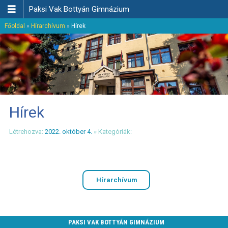

Paksi Vak Bottyán Gimnázium
Főoldal
»
Hírarchívum
»
Hírek
Hírek
Létrehozva:
2022. október 4.
» Kategóriák:
Hírarchívum
PAKSI VAK BOTTYÁN GIMNÁZIUM