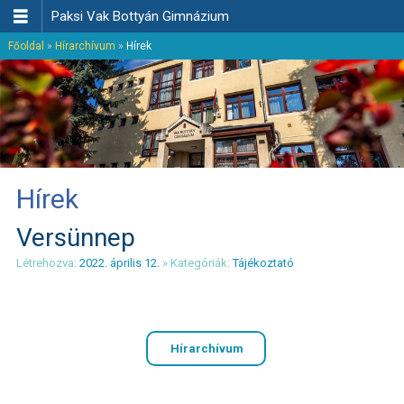

Paksi Vak Bottyán Gimnázium
Főoldal
»
Hírarchívum
»
Hírek
Hírek
Versünnep
Létrehozva:
2022. április 12.
» Kategóriák:
Tájékoztató
Hírarchívum