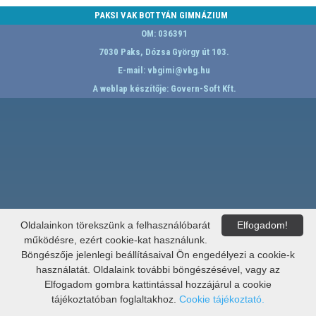
PAKSI VAK BOTTYÁN GIMNÁZIUM
OM: 036391
7030 Paks, Dózsa György út 103.
E-mail:
vbgimi@vbg.hu
A weblap készítője:
Govern-Soft Kft.
Oldalainkon törekszünk a felhasználóbarát
Elfogadom!
működésre, ezért cookie-kat használunk.
Böngészője jelenlegi beállításaival Ön engedélyezi a cookie-k
használatát. Oldalaink további böngészésével, vagy az
Elfogadom gombra kattintással hozzájárul a cookie
tájékoztatóban foglaltakhoz.
Cookie tájékoztató.