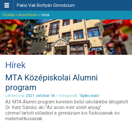

Paksi Vak Bottyán Gimnázium
Főoldal
»
Hírarchívum
»
Hírek
Hírek
MTA Középiskolai Alumni
program
Létrehozva:
2021. október 18.
» Kategóriák:
Tájékoztató
Az MTA Alumni program keretein belül iskolánkba látogatott
Dr. Katz Sándor, aki "Az axion mint sötét anyag"
címmel tartott előadást a gimnázium kis fizikusainak és
matematikusainak.