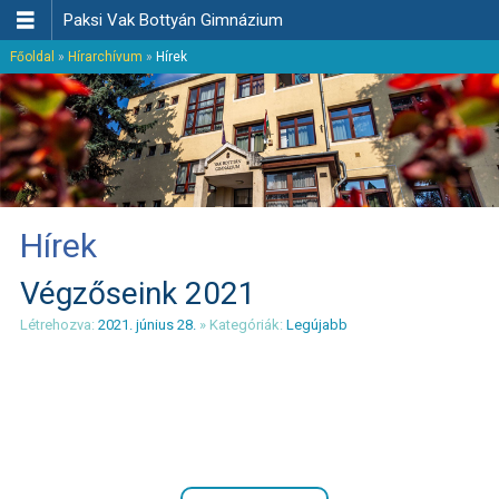

Paksi Vak Bottyán Gimnázium
Főoldal
»
Hírarchívum
»
Hírek
Hírek
Végzőseink 2021
Létrehozva:
2021. június 28.
» Kategóriák:
Legújabb