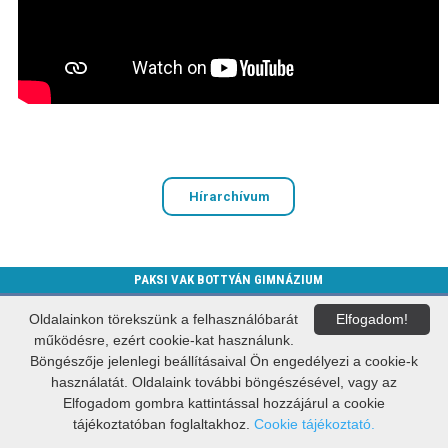
Hírarchívum
PAKSI VAK BOTTYÁN GIMNÁZIUM
OM: 036391
Oldalainkon törekszünk a felhasználóbarát
Elfogadom!
7030 Paks, Dózsa György út 103.
működésre, ezért cookie-kat használunk.
E-mail:
vbgimi@vbg.hu
Böngészője jelenlegi beállításaival Ön engedélyezi a cookie-k
használatát. Oldalaink további böngészésével, vagy az
A weblap készítője:
Govern-Soft Kft.
Elfogadom gombra kattintással hozzájárul a cookie
tájékoztatóban foglaltakhoz.
Cookie tájékoztató.