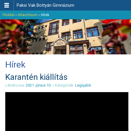

Paksi Vak Bottyán Gimnázium
Főoldal
»
Hírarchívum
»
Hírek
Hírek
Karantén kiállítás
Létrehozva:
2021. június 10.
» Kategóriák:
Legújabb