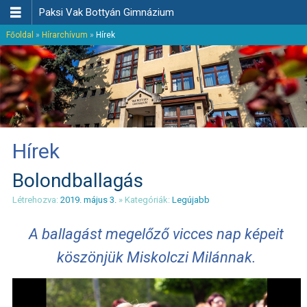

Paksi Vak Bottyán Gimnázium
Főoldal
»
Hírarchívum
»
Hírek
Hírek
Bolondballagás
Létrehozva:
2019. május 3.
» Kategóriák:
Legújabb
A ballagást megelőző vicces nap képeit
köszönjük Miskolczi Milánnak.