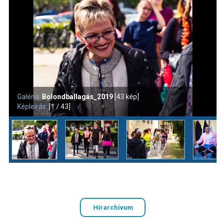
Galéria:
Bolondballagás_2019
[43 kép]
Képleírás:
[1 / 43]
Hírarchívum