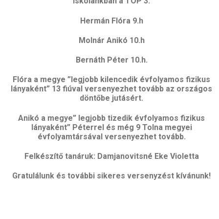
Iskolánkban a TOP 3:
Hermán Flóra 9.h
Molnár Anikó 10.h
Bernáth Péter 10.h.
Flóra a megye ”legjobb kilencedik évfolyamos fizikus
lányaként” 13 fiúval versenyezhet tovább az országos
döntőbe jutásért.
Anikó a megye” legjobb tizedik évfolyamos fizikus
lányaként” Péterrel és még 9 Tolna megyei
évfolyamtársával versenyezhet tovább.
Felkészítő tanáruk: Damjanovitsné Eke Violetta
Gratulálunk és további sikeres versenyzést kívánunk!