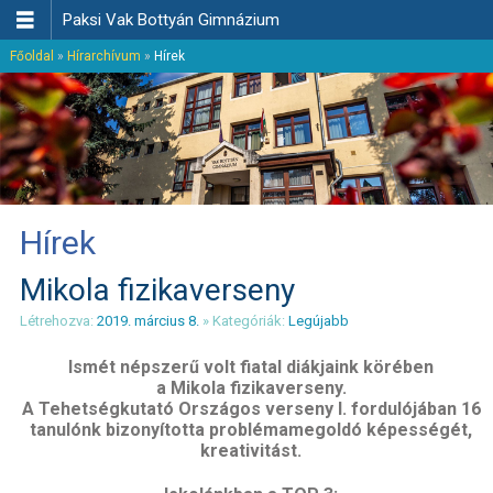

Paksi Vak Bottyán Gimnázium
Főoldal
»
Hírarchívum
»
Hírek
Hírek
Mikola fizikaverseny
Létrehozva:
2019. március 8.
» Kategóriák:
Legújabb
Ismét népszerű volt fiatal diákjaink körében
a Mikola fizikaverseny.
A Tehetségkutató Országos verseny I. fordulójában 16
tanulónk bizonyította problémamegoldó képességét,
kreativitást.