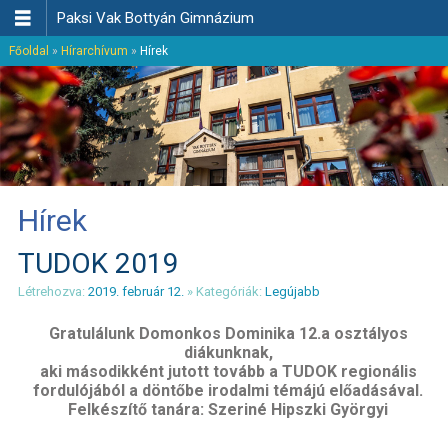

Paksi Vak Bottyán Gimnázium
Főoldal
»
Hírarchívum
»
Hírek
Hírek
TUDOK 2019
Létrehozva:
2019. február 12.
» Kategóriák:
Legújabb
Gratulálunk Domonkos Dominika 12.a osztályos
diákunknak,
aki másodikként jutott tovább a TUDOK regionális
fordulójából a döntőbe irodalmi témájú előadásával.
Felkészítő tanára: Szeriné Hipszki Györgyi