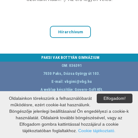
Hírarchívum
PAKSI VAK BOTTYÁN GIMNÁZIUM
OM: 036391
7030 Paks, Dózsa György út 103.
E-mail:
vbgimi@vbg.hu
A weblap készítője:
Govern-Soft Kft.
Oldalainkon törekszünk a felhasználóbarát
Elfogadom!
működésre, ezért cookie-kat használunk.
Böngészője jelenlegi beállításaival Ön engedélyezi a cookie-k
használatát. Oldalaink további böngészésével, vagy az
Elfogadom gombra kattintással hozzájárul a cookie
tájékoztatóban foglaltakhoz.
Cookie tájékoztató.