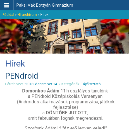

Paksi Vak Bottyán Gimnázium
Főoldal
»
Hírarchívum
»
Hírek
Hírek
PENdroid
Létrehozva:
2018. december 14.
» Kategóriák:
Tájékoztató
Domonkos Ádám
11.h osztályos tanulónk
a PENdroid Középiskolás Versenyen
(Androidos alkalmazások programozása, játékok
fejlesztése)
a
DÖNTŐBE JUTOTT
,
amit februárban fognak megrendezni.
Szorítunk Ádám! :) "Az erő legyen veled!"