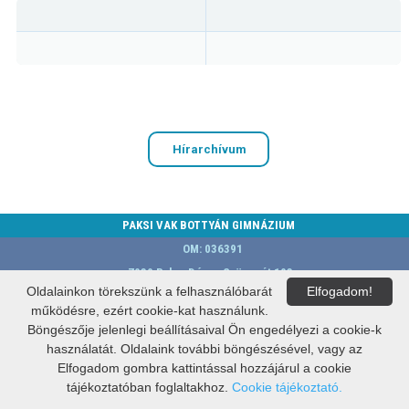
Hírarchívum
PAKSI VAK BOTTYÁN GIMNÁZIUM
OM: 036391
7030 Paks, Dózsa György út 103.
Oldalainkon törekszünk a felhasználóbarát
Elfogadom!
E-mail:
vbgimi@vbg.hu
működésre, ezért cookie-kat használunk.
A weblap készítője:
Govern-Soft Kft.
Böngészője jelenlegi beállításaival Ön engedélyezi a cookie-k
használatát. Oldalaink további böngészésével, vagy az
Elfogadom gombra kattintással hozzájárul a cookie
tájékoztatóban foglaltakhoz.
Cookie tájékoztató.