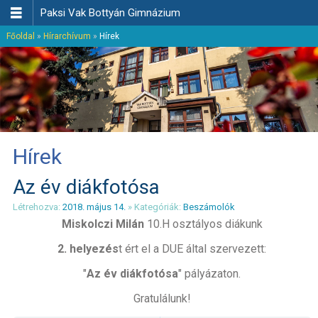

Paksi Vak Bottyán Gimnázium
Főoldal
»
Hírarchívum
»
Hírek
Hírek
Az év diákfotósa
Létrehozva:
2018. május 14.
» Kategóriák:
Beszámolók
Miskolczi Milán
10.H osztályos diákunk
2. helyezés
t ért el a DUE által szervezett:
"
Az év diákfotósa
" pályázaton.
Gratulálunk!