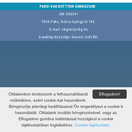
PAKSI VAK BOTTYÁN GIMNÁZIUM
OM: 036391
7030 Paks, Dózsa György út 103.
E-mail:
vbgimi@vbg.hu
A weblap készítője:
Govern-Soft Kft.
Oldalainkon törekszünk a felhasználóbarát
Elfogadom!
működésre, ezért cookie-kat használunk.
Böngészője jelenlegi beállításaival Ön engedélyezi a cookie-k
használatát. Oldalaink további böngészésével, vagy az
Elfogadom gombra kattintással hozzájárul a cookie
tájékoztatóban foglaltakhoz.
Cookie tájékoztató.