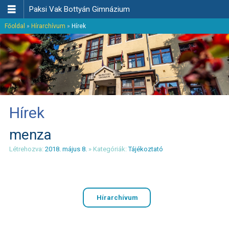

Paksi Vak Bottyán Gimnázium
Főoldal
»
Hírarchívum
»
Hírek
Hírek
menza
Létrehozva:
2018. május 8.
» Kategóriák:
Tájékoztató
Hírarchívum