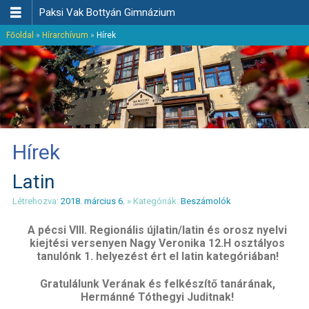

Paksi Vak Bottyán Gimnázium
Főoldal
»
Hírarchívum
»
Hírek
Hírek
Latin
Létrehozva:
2018. március 6.
» Kategóriák:
Beszámolók
A pécsi VIII. Regionális újlatin/latin és orosz nyelvi
kiejtési versenyen Nagy Veronika 12.H osztályos
tanulónk 1. helyezést ért el latin kategóriában!
Gratulálunk Verának és felkészítő tanárának,
Hermánné Tóthegyi Juditnak!