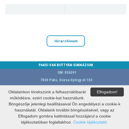
Hírarchívum
PAKSI VAK BOTTYÁN GIMNÁZIUM
OM: 036391
7030 Paks, Dózsa György út 103.
E-mail:
vbgimi@vbg.hu
Oldalainkon törekszünk a felhasználóbarát
Elfogadom!
A weblap készítője:
Govern-Soft Kft.
működésre, ezért cookie-kat használunk.
Böngészője jelenlegi beállításaival Ön engedélyezi a cookie-k
használatát. Oldalaink további böngészésével, vagy az
Elfogadom gombra kattintással hozzájárul a cookie
tájékoztatóban foglaltakhoz.
Cookie tájékoztató.